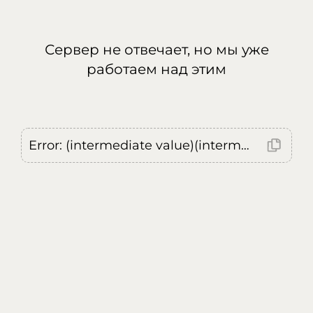
Сервер не отвечает, но мы уже
работаем над этим
Error: (intermediate value)(intermediate value)(intermediate value).replaceAll is not a function