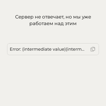
Сервер не отвечает, но мы уже
работаем над этим
Error: (intermediate value)(intermediate value)(intermediate value).replaceAll is not a function