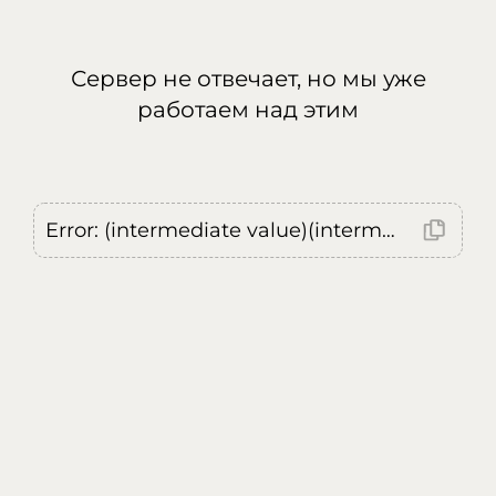
Сервер не отвечает, но мы уже
работаем над этим
Error: (intermediate value)(intermediate value)(intermediate value).replaceAll is not a function