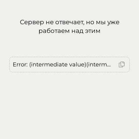
Сервер не отвечает, но мы уже
работаем над этим
Error: (intermediate value)(intermediate value)(intermediate value).replaceAll is not a function